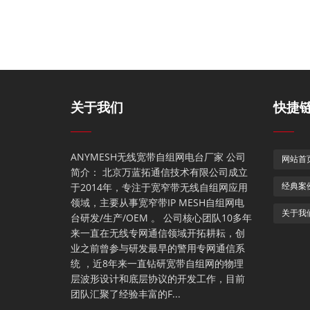
关于我们
快捷
ANYMESH无线宽带自组网电台厂家 公司
网站首
简介： 北京万蓝拓通信技术有限公司成立
于2014年，专注于宽窄带无线自组网应用
经典案
领域，主要从事宽窄带IP MESH自组网电
关于我
台研发/生产/OEM 。 公司核心团队10多年
来一直在无线专网通信领域开拓耕耘，创
业之前曾参与研发最早的警用专网通信系
统 ，近8年来一直钻研宽带自组网的物理
层波形设计和底层协议的开发工作，目前
团队汇聚了经验丰富的F...