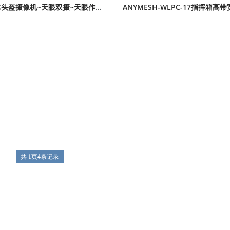
单兵战术头盔摄像机~天眼双摄~天眼作战~摄像头
共
1
页
4
条记录